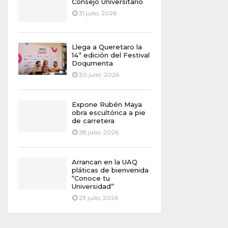
Consejo Universitario
31 julio, 2026
Llega a Queretaro la
14ª edición del Festival
Doqumenta
30 julio, 2026
Expone Rubén Maya
obra escultórica a pie
de carretera
28 julio, 2026
Arrancan en la UAQ
pláticas de bienvenida
“Conoce tu
Universidad”
23 julio, 2026