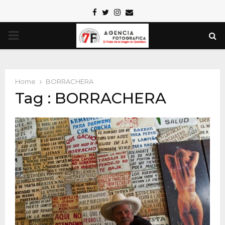
Facebook
Twitter
Instagram
Email
PRIMARY
MENU
Home
BORRACHERA
Tag : BORRACHERA