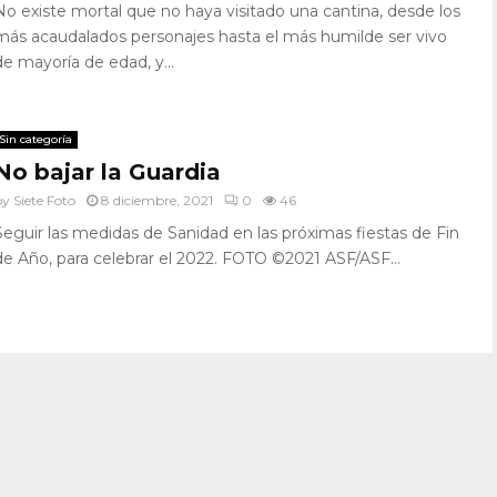
No existe mortal que no haya visitado una cantina, desde los
más acaudalados personajes hasta el más humilde ser vivo
de mayoría de edad, y...
Sin categoría
No bajar la Guardia
by
Siete Foto
8 diciembre, 2021
0
46
Seguir las medidas de Sanidad en las próximas fiestas de Fin
de Año, para celebrar el 2022. FOTO ©2021 ASF/ASF...