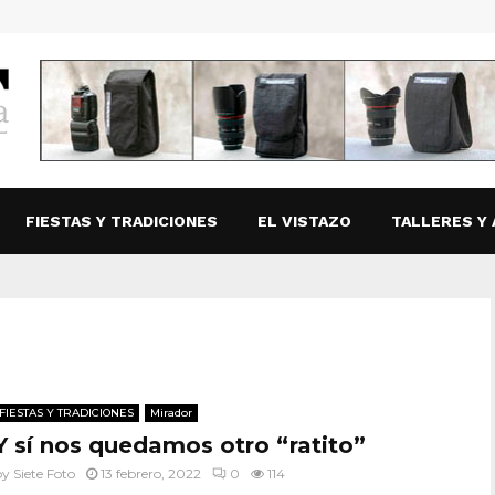
FIESTAS Y TRADICIONES
EL VISTAZO
TALLERES Y 
FIESTAS Y TRADICIONES
Mirador
Y sí nos quedamos otro “ratito”
by
Siete Foto
13 febrero, 2022
0
114