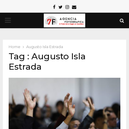
Facebook
Twitter
Instagram
Email
PRIMARY
MENU
Home
Augusto Isla Estrada
Tag : Augusto Isla
Estrada