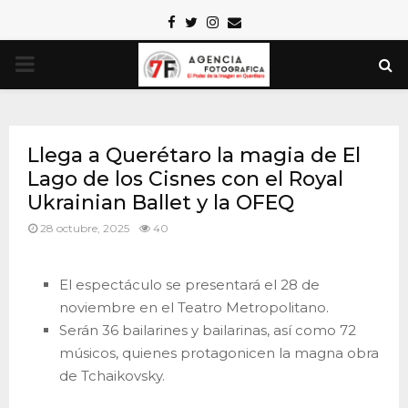
Facebook
Twitter
Instagram
Email
PRIMARY
MENU
Llega a Querétaro la magia de El
Lago de los Cisnes con el Royal
Ukrainian Ballet y la OFEQ
28 octubre, 2025
40
El espectáculo se presentará el 28 de
noviembre en el Teatro Metropolitano.
Serán 36 bailarines y bailarinas, así como 72
músicos, quienes protagonicen la magna obra
de Tchaikovsky.