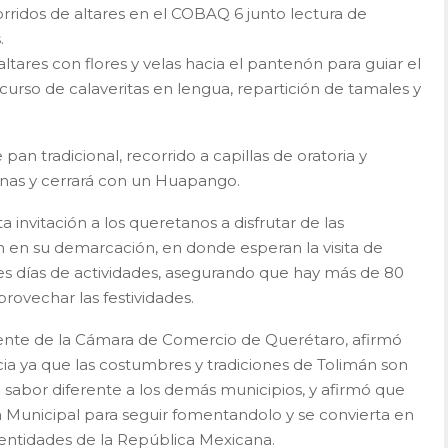
orridos de altares en el COBAQ 6 junto lectura de
.
ltares con flores y velas hacia el pantenón para guiar el
ncurso de calaveritas en lengua, repartición de tamales y
an tradicional, recorrido a capillas de oratoria y
nas y cerrará con un Huapango.
 invitación a los queretanos a disfrutar de las
án en su demarcación, en donde esperan la visita de
tres días de actividades, asegurando que hay más de 80
rovechar las festividades.
idente de la Cámara de Comercio de Querétaro, afirmó
a ya que las costumbres y tradiciones de Tolimán son
sabor diferente a los demás municipios, y afirmó que
a Municipal para seguir fomentandolo y se convierta en
s entidades de la República Mexicana.