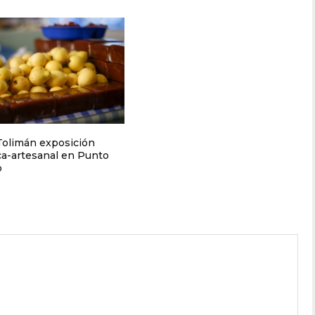
 Tolimán exposición
ica-artesanal en Punto
o