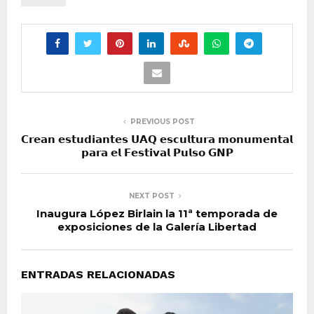
PREVIOUS POST
𝗖𝗿𝗲𝗮𝗻 𝗲𝘀𝘁𝘂𝗱𝗶𝗮𝗻𝘁𝗲𝘀 𝗨𝗔𝗤 𝗲𝘀𝗰𝘂𝗹𝘁𝘂𝗿𝗮 𝗺𝗼𝗻𝘂𝗺𝗲𝗻𝘁𝗮𝗹
𝗽𝗮𝗿𝗮 𝗲𝗹 𝗙𝗲𝘀𝘁𝗶𝘃𝗮𝗹 𝗣𝘂𝗹𝘀𝗼 𝗚𝗡𝗣
NEXT POST
Inaugura López Birlain la 11ª temporada de
exposiciones de la Galería Libertad
ENTRADAS RELACIONADAS