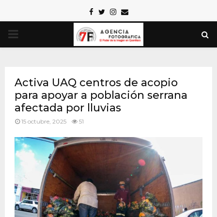
Facebook
Twitter
Instagram
Email
PRIMARY
MENU
Activa UAQ centros de acopio
para apoyar a población serrana
afectada por lluvias
15 octubre, 2025
51