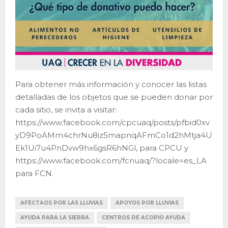
Para obtener más información y conocer las listas
detalladas de los objetos que se pueden donar por
cada sitio, se invita a visitar:
https://www.facebook.com/cpcuaq/posts/pfbid0xv
yD9PoAMm4chrNu8iz5mapnqAFmCo1d2hMtja4U
Ek1Ui7u4PnDvw9hx6gsR6hNGl, para CPCU y
https://www.facebook.com/fcnuaq/?locale=es_LA
para FCN.
AFECTAOS POR LAS LLUVIAS
APOYOS POR LLUVIAS
AYUDA PARA LA SIERRA
CENTROS DE ACOPIO AYUDA