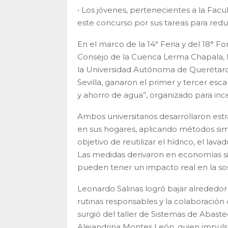
• Los jóvenes, pertenecientes a la Facu
este concurso por sus tareas para red
En el marco de la 14ª Feria y del 18° F
Consejo de la Cuenca Lerma Chapala, l
la Universidad Autónoma de Querétaro
Sevilla, ganaron el primer y tercer es
y ahorro de agua”, organizado para ince
Ambos universitarios desarrollaron estra
en sus hogares, aplicando métodos si
objetivo de reutilizar el hídrico, el la
Las medidas derivaron en economías si
pueden tener un impacto real en la sos
Leonardo Salinas logró bajar alrededor
rutinas responsables y la colaboración 
surgió del taller de Sistemas de Abaste
Alejandrina Montes León, quien impulsa