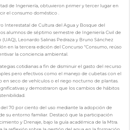
ltad de Ingeniería, obtuvieron primer y tercer lugar en
ucir el consumo doméstico .
oro Interestatal de Cultura del Agua y Bosque del
os alumnos de séptimo semestre de Ingeniería Civil de
 (UAQ), Leonardo Salinas Pedraza y Bruno Sánchez
calón en la tercera edición del Concurso “Consumo, reúso
ntivar la conciencia ambiental.
tegias cotidianas a fin de disminuir el gasto del recurso
mples pero efectivos como el manejo de cubetas con el
vado en seco de vehículos o el riego nocturno de plantas.
gnificativas y demostraron que los cambios de hábitos
tenibilidad.
 del 70 por ciento del uso mediante la adopción de
de su entorno familiar. Destacó que la participación
cimiento y Drenaje, bajo la guía académica de la Mtra.
 la reflexión sobre la gestión del agua en la formación