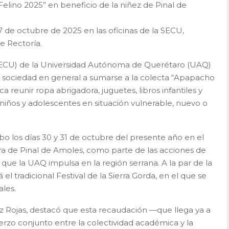
lino 2025” en beneficio de la niñez de Pinal de
27 de octubre de 2025 en las oficinas de la SECU,
de Rectoría.
(SECU) de la Universidad Autónoma de Querétaro (UAQ)
 la sociedad en general a sumarse a la colecta “Apapacho
sca reunir ropa abrigadora, juguetes, libros infantiles y
 niños y adolescentes en situación vulnerable, nuevo o
abo los días 30 y 31 de octubre del presente año en el
ra de Pinal de Amoles, como parte de las acciones de
ue la UAQ impulsa en la región serrana. A la par de la
el tradicional Festival de la Sierra Gorda, en el que se
ales.
ez Rojas, destacó que esta recaudación —que llega ya a
rzo conjunto entre la colectividad académica y la