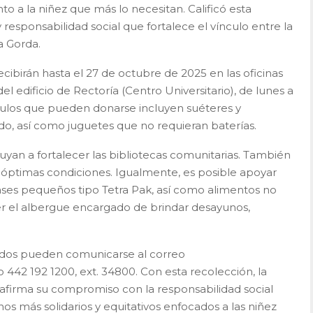
o a la niñez que más lo necesitan. Calificó esta
sponsabilidad social que fortalece el vínculo entre la
ra Gorda.
cibirán hasta el 27 de octubre de 2025 en las oficinas
el edificio de Rectoría (Centro Universitario), de lunes a
tículos que pueden donarse incluyen suéteres y
o, así como juguetes que no requieran baterías.
uyan a fortalecer las bibliotecas comunitarias. También
 óptimas condiciones. Igualmente, es posible apoyar
ases pequeños tipo Tetra Pak, así como alimentos no
r el albergue encargado de brindar desayunos,
esados pueden comunicarse al correo
 442 192 1200, ext. 34800. Con esta recolección, la
firma su compromiso con la responsabilidad social
nos más solidarios y equitativos enfocados a las niñez