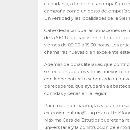
ciudadanía, a fin de dar acompañamient
campaña como un gesto de empatía y re
Universidad y las localidades de la Sier
Cabe destacar que las donaciones se re
de la SECU, ubicadas en el tercer piso d
viernes de 09:00 a 15:30 horas. Los ar
chamarras nuevas o en excelente estad
Además de obras literarias, que contrib
se reciben zapatos y tenis nuevos o en
con leche natural o saborizada en env
perecederos, que ayudarán a abastece
comidas y cenas en la región.
Para más información, las y los inter
extension.cultura@uaq.mx o al teléfono
Máxima Casa de Estudios queretana rea
universitaria y la construcción de entor