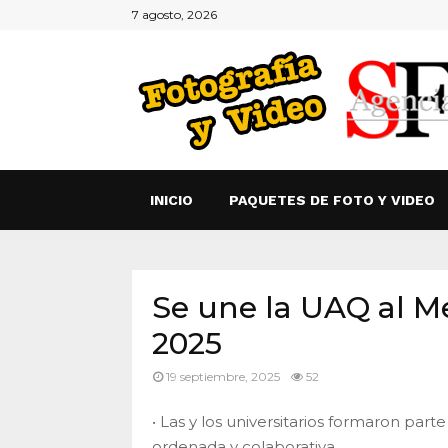
7 agosto, 2026
INICIO
PAQUETES DE FOTO Y VIDEO
Se une la UAQ al M
2025
19 septiembre, 2025
52
• Las y los universitarios formaron part
ordenada y colaborativa.