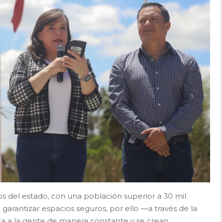
s del estado, con una población superior a 30 mil
 garantizar espacios seguros, por ello —a través de la
a a la gente de manera constante y se crean