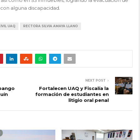
, así como en 53 inmuebles, logrando la evacuación de
2 con alguna discapacidad.
IVIL UAQ
RECTORA SILVIA AMAYA LLANO
NEXT POST
apango
Fortalecen UAQ y Fiscalía la
uín
formación de estudiantes en
litigio oral penal