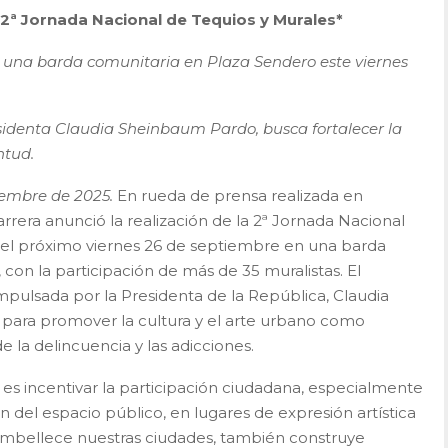
 2ª Jornada Nacional de Tequios y Murales*
 una barda comunitaria en Plaza Sendero este viernes
esidenta Claudia Sheinbaum Pardo, busca fortalecer la
entud.
iembre de 2025.
En rueda de prensa realizada en
era anunció la realización de la 2ª Jornada Nacional
r el próximo viernes 26 de septiembre en una barda
con la participación de más de 35 muralistas. El
impulsada por la Presidenta de la República, Claudia
para promover la cultura y el arte urbano como
e la delincuencia y las adicciones.
 es incentivar la participación ciudadana, especialmente
ón del espacio público, en lugares de expresión artística
 embellece nuestras ciudades, también construye