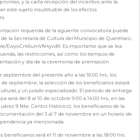
romiso, y la carta recepción del incentivo ante la
er este sujeto insustituible de los efectos
es.
entación requerida de la siguiente convocatoria puede
s de la Secretaría de Cultura del Municipio de Querétaro,
ms.gle/EwyoCnt6umVN4yvd9. Es importante que se lea
rida, las restricciones, así como los tiempos de
mentación y día de la ceremonia de premiación.
e septiembre del presente año a las 16:00 hrs.; los
 de septiembre, la selección de los beneficiarios estará
ltural, y un jurado especializado. El periodo de entrega
 será del 8 al 10 de octubre 9:00 a 14:00 hrs., en las
Juárez 9 Nte. Centro Histórico), los beneficiarios de la
ocumentación del 3 al 7 de noviembre en un horario de
a dependencia ya mencionada.
beneficiarios será el 11 de noviembre a las 18:00 hrs.