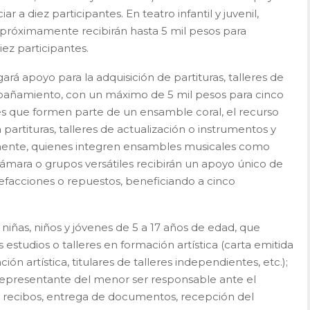
r a diez participantes. En teatro infantil y juvenil,
próximamente recibirán hasta 5 mil pesos para
iez participantes.
gará apoyo para la adquisición de partituras, talleres de
pañamiento, con un máximo de 5 mil pesos para cinco
enes que formen parte de un ensamble coral, el recurso
partituras, talleres de actualización o instrumentos y
almente, quienes integren ensambles musicales como
cámara o grupos versátiles recibirán un apoyo único de
refacciones o repuestos, beneficiando a cinco
niñas, niños y jóvenes de 5 a 17 años de edad, que
estudios o talleres en formación artística (carta emitida
ión artística, titulares de talleres independientes, etc.);
representante del menor ser responsable ante el
ar recibos, entrega de documentos, recepción del