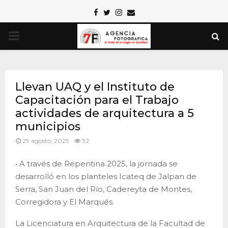
Facebook
Twitter
Instagram
Email
PRIMARY
MENU
Llevan UAQ y el Instituto de
Capacitación para el Trabajo
actividades de arquitectura a 5
municipios
29 agosto, 2025
32
• A través de Repentina 2025, la jornada se
desarrolló en los planteles Icateq de Jalpan de
Serra, San Juan del Río, Cadereyta de Montes,
Corregidora y El Marqués.
La Licenciatura en Arquitectura de la Facultad de