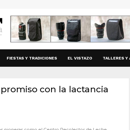
FIESTAS Y TRADICIONES
EL VISTAZO
TALLERES Y 
romiso con la lactancia
nes pioneras como el Centro Recolector de Leche