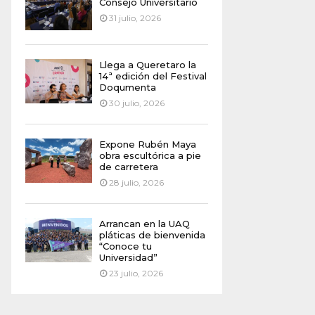
Consejo Universitario
31 julio, 2026
Llega a Queretaro la
14ª edición del Festival
Doqumenta
30 julio, 2026
Expone Rubén Maya
obra escultórica a pie
de carretera
28 julio, 2026
Arrancan en la UAQ
pláticas de bienvenida
“Conoce tu
Universidad”
23 julio, 2026