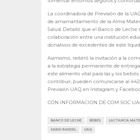
fomentar entornos seguros y confortab
La coordinadora de Previsión de la UAQ,
de amamantamiento de la Alma Mater 
Salud. Detalló que el Banco de Leche re
colaboración entre una institución educa
donativos de excedentes de este líqui
Asimismo, reiteró la invitación a la co
a la estrategia permanente de entrega 
este alimento vital para las y los bebé
contribuir, pueden comunicarse al 442 19
Previsión UAQ en Instagram y Faceboo
CON INFORMACION DE COM SOC UA
BANCO DE LECHE
BEBES
LACTANCIA MAT
SARAI RANGEL
UAQ