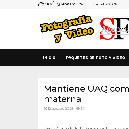
C
Querétaro City
6 agosto, 2026
16.5
INICIO
PAQUETES DE FOTO Y VIDEO
Mantiene UAQ comp
materna
12 agosto, 2025
60
• Esta Casa de Estudios impulsa accio