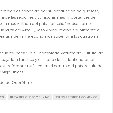
 también es conocido por su producción de quesos y
una de las regiones vitivinícolas más importantes de
ícola más visitada del país, consolidándose como
 la Ruta del Arte, Queso y Vino, recibe anualmente a
nera una derrama económica superior a los cuatro mil
 de la muñeca “Lele”, nombrada Patrimonio Cultural de
ajadora turística y es ícono de la identidad en el
n referente turístico en el centro del país, resultado
viaje únicas.
ado de Querétaro
ICO
RUTA DEL QUESO Y EL VINO
TIANGUIS TURISTICO MEXICO