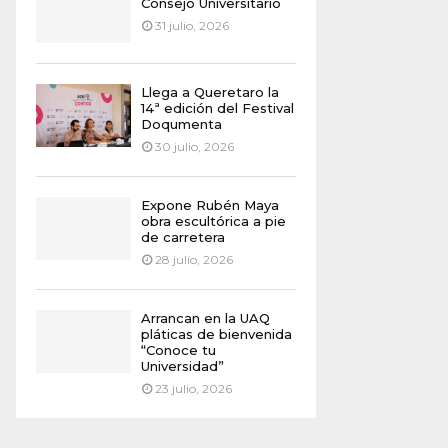
Consejo Universitario
31 julio, 2026
Llega a Queretaro la
14ª edición del Festival
Doqumenta
30 julio, 2026
Expone Rubén Maya
obra escultórica a pie
de carretera
28 julio, 2026
Arrancan en la UAQ
pláticas de bienvenida
“Conoce tu
Universidad”
23 julio, 2026