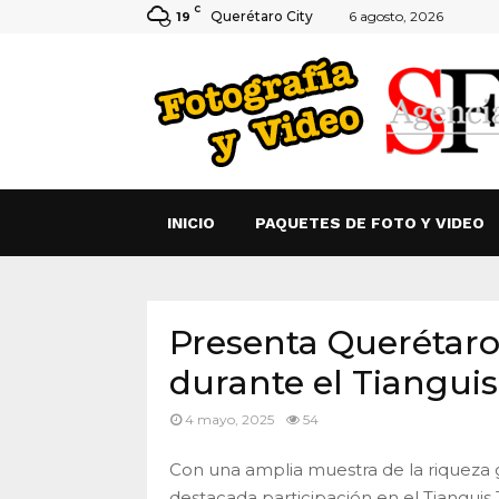
C
Querétaro City
6 agosto, 2026
19
INICIO
PAQUETES DE FOTO Y VIDEO
Presenta Querétaro
durante el Tianguis
4 mayo, 2025
54
Con una amplia muestra de la riqueza 
destacada participación en el Tianguis