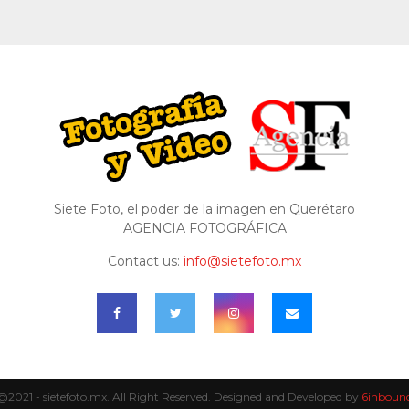
Siete Foto, el poder de la imagen en Querétaro
AGENCIA FOTOGRÁFICA
Contact us:
info@sietefoto.mx
@2021 - sietefoto.mx. All Right Reserved. Designed and Developed by
6inboun