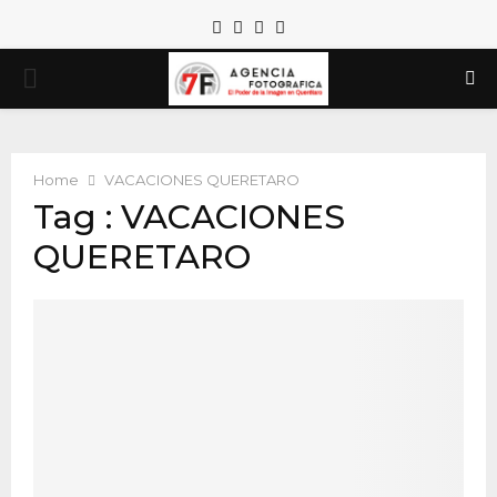
Facebook
Twitter
Instagram
Email
PRIMARY
MENU
Home
VACACIONES QUERETARO
Tag : VACACIONES
QUERETARO