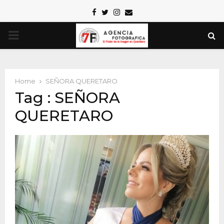
Facebook
Twitter
Instagram
Email
PRIMARY
MENU
Home
SEÑORA QUERETARO
Tag : SEÑORA
QUERETARO