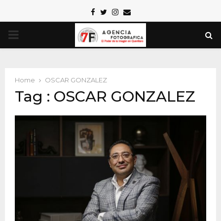
Facebook
Twitter
Instagram
Email
PRIMARY
MENU
Home
OSCAR GONZALEZ
Tag : OSCAR GONZALEZ