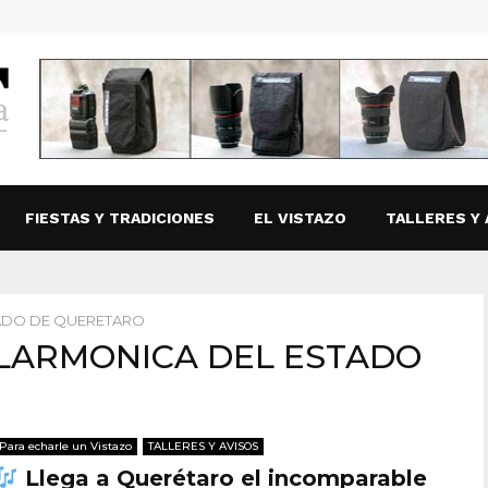
FIESTAS Y TRADICIONES
EL VISTAZO
TALLERES Y 
ADO DE QUERETARO
ILARMONICA DEL ESTADO
Para echarle un Vistazo
TALLERES Y AVISOS
Llega a Querétaro el incomparable