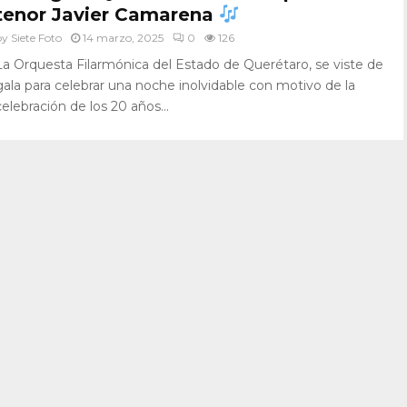
tenor Javier Camarena
by
Siete Foto
14 marzo, 2025
0
126
La Orquesta Filarmónica del Estado de Querétaro, se viste de
gala para celebrar una noche inolvidable con motivo de la
celebración de los 20 años...