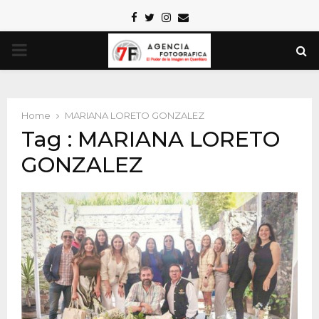
Facebook
Twitter
Instagram
Email
PRIMARY
MENU
Home
MARIANA LORETO GONZALEZ
Tag : MARIANA LORETO
GONZALEZ