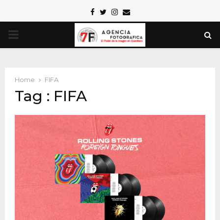
Facebook
Twitter
Instagram
Email
PRIMARY
MENU
Home
FIFA
Tag : FIFA