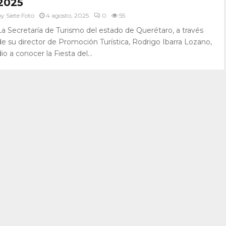
2025
by
Siete Foto
4 agosto, 2025
0
55
La Secretaría de Turismo del estado de Querétaro, a través
de su director de Promoción Turística, Rodrigo Ibarra Lozano,
dio a conocer la Fiesta del...