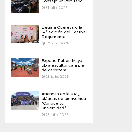
Consejo Universitario
31 julio, 2026
Llega a Queretaro la
14ª edición del Festival
Doqumenta
30 julio, 2026
Expone Rubén Maya
obra escultórica a pie
de carretera
28 julio, 2026
Arrancan en la UAQ
pláticas de bienvenida
“Conoce tu
Universidad”
23 julio, 2026