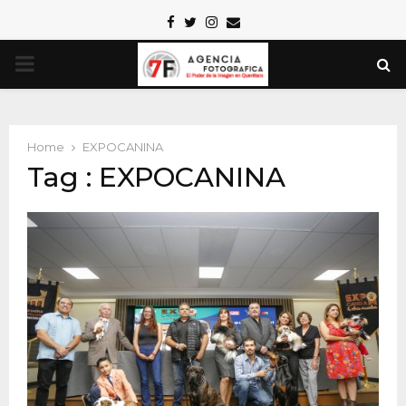
Facebook
Twitter
Instagram
Email
PRIMARY
MENU
Home
EXPOCANINA
Tag : EXPOCANINA