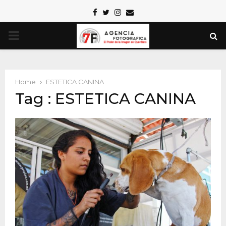
Facebook
Twitter
Instagram
Email
PRIMARY
MENU
Home
ESTETICA CANINA
Tag : ESTETICA CANINA