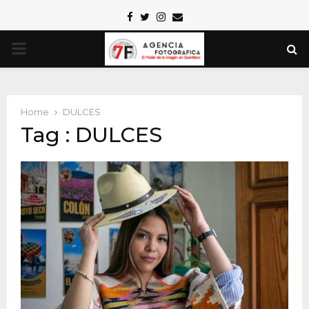
Facebook
Twitter
Instagram
Email
PRIMARY
MENU
Home
DULCES
Tag : DULCES