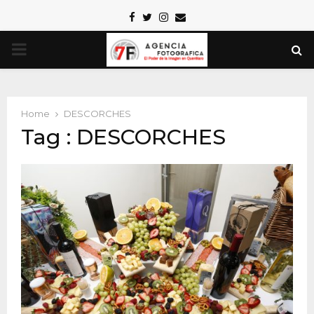
Facebook
Twitter
Instagram
Email
PRIMARY
MENU
Home
DESCORCHES
Tag : DESCORCHES