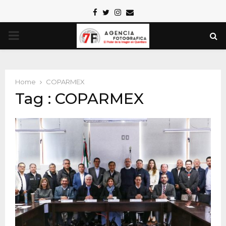
Facebook
Twitter
Instagram
Email
PRIMARY
MENU
Home
COPARMEX
Tag : COPARMEX