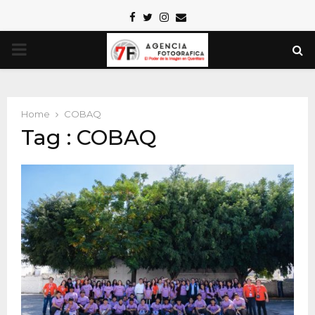
Facebook
Twitter
Instagram
Email
PRIMARY
MENU
Home
COBAQ
Tag : COBAQ