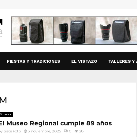
FIESTAS Y TRADICIONES
EL VISTAZO
TALLERES Y 
AM
Mirador
El Museo Regional cumple 89 años
by
Siete Foto
3 noviembre, 2025
0
28