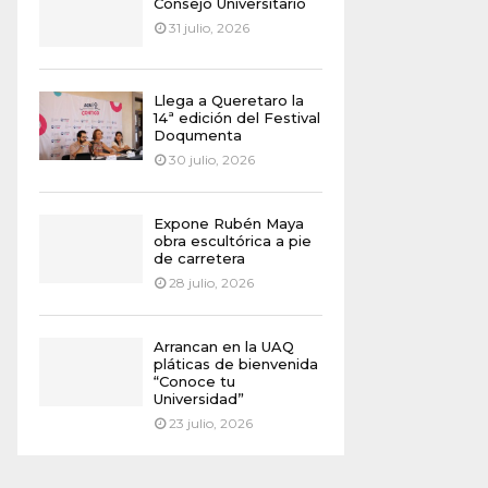
Consejo Universitario
31 julio, 2026
Llega a Queretaro la
14ª edición del Festival
Doqumenta
30 julio, 2026
Expone Rubén Maya
obra escultórica a pie
de carretera
28 julio, 2026
Arrancan en la UAQ
pláticas de bienvenida
“Conoce tu
Universidad”
23 julio, 2026