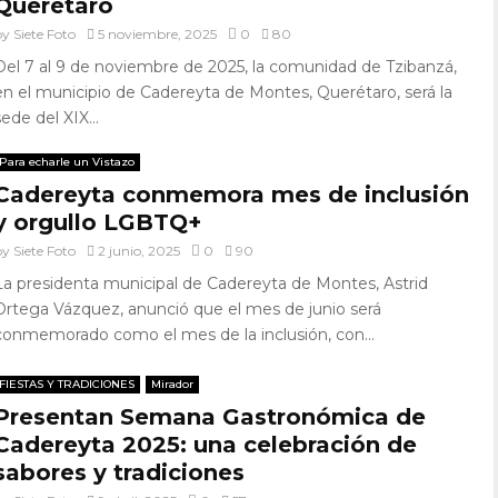
Querétaro
by
Siete Foto
5 noviembre, 2025
0
80
Del 7 al 9 de noviembre de 2025, la comunidad de Tzibanzá,
en el municipio de Cadereyta de Montes, Querétaro, será la
sede del XIX...
Para echarle un Vistazo
Cadereyta conmemora mes de inclusión
y orgullo LGBTQ+
by
Siete Foto
2 junio, 2025
0
90
La presidenta municipal de Cadereyta de Montes, Astrid
Ortega Vázquez, anunció que el mes de junio será
conmemorado como el mes de la inclusión, con...
FIESTAS Y TRADICIONES
Mirador
Presentan Semana Gastronómica de
Cadereyta 2025: una celebración de
sabores y tradiciones