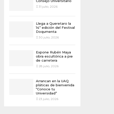
Consejo Universitario
31 julio, 2026
Llega a Queretaro la
14ª edición del Festival
Doqumenta
30 julio, 2026
Expone Rubén Maya
obra escultórica a pie
de carretera
28 julio, 2026
Arrancan en la UAQ
pláticas de bienvenida
“Conoce tu
Universidad”
23 julio, 2026