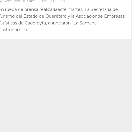
by
Siete Foto
9 abril, 2025
0
57
En rueda de prensa realizadaeste martes, La Secretaría de
Turismo del Estado de Querétaro y la Asociaciónde Empresas
Turísticas de Cadereyta, anunciaron “La Semana
Gastronómica...