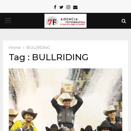
Facebook
Twitter
Instagram
Email
PRIMARY
MENU
Home
BULLRIDING
Tag : BULLRIDING