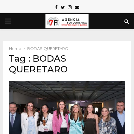
Facebook
Twitter
Instagram
Email
PRIMARY
MENU
Home
BODAS QUERETARO
Tag : BODAS
QUERETARO