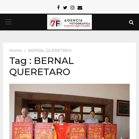
Facebook
Twitter
Instagram
Email
PRIMARY
MENU
Home
BERNAL QUERETARO
Tag : BERNAL
QUERETARO