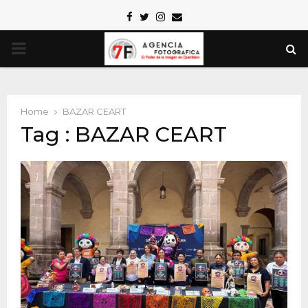
Facebook
Twitter
Instagram
Email
PRIMARY
MENU
Home
BAZAR CEART
Tag : BAZAR CEART