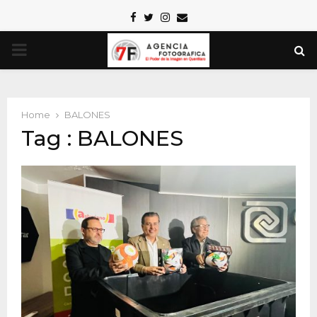
Facebook
Twitter
Instagram
Email
PRIMARY
MENU
Home
BALONES
Tag : BALONES