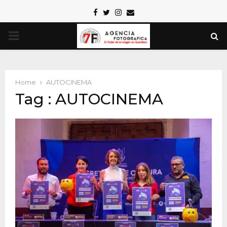
Facebook
Twitter
Instagram
Email
PRIMARY
MENU
Home
AUTOCINEMA
Tag : AUTOCINEMA