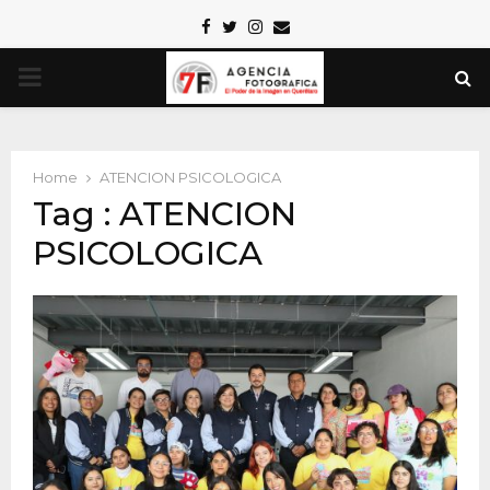
Facebook
Twitter
Instagram
Email
PRIMARY
MENU
Home
ATENCION PSICOLOGICA
Tag : ATENCION
PSICOLOGICA