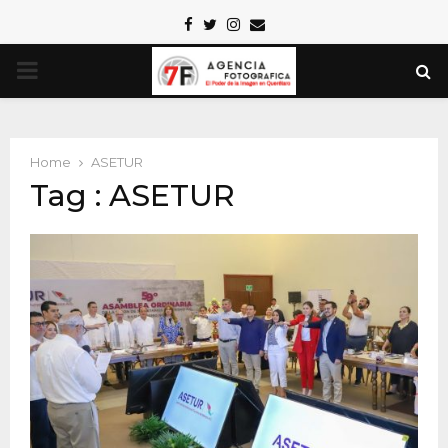
Facebook
Twitter
Instagram
Email
PRIMARY
MENU
Home
ASETUR
Tag : ASETUR