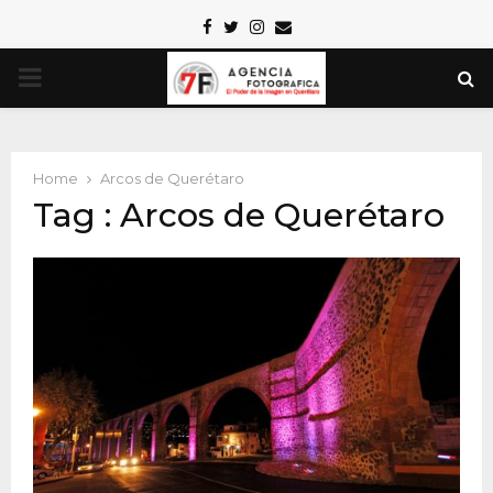
Facebook
Twitter
Instagram
Email
PRIMARY
MENU
Home
Arcos de Querétaro
Tag : Arcos de Querétaro