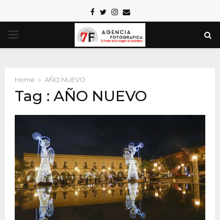
Facebook
Twitter
Instagram
Email
PRIMARY
MENU
Home
AÑO NUEVO
Tag : AÑO NUEVO