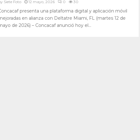
by
Siete Foto
12 mayo, 2026
0
30
Concacaf presenta una plataforma digital y aplicación móvil
mejoradas en alianza con Deltatre Miami, FL (martes 12 de
mayo de 2026) – Concacaf anunció hoy el...