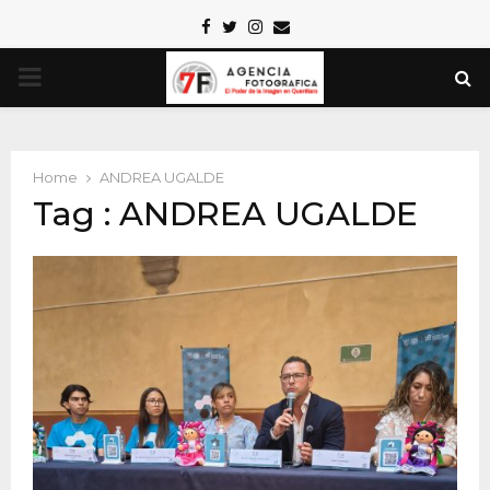
Facebook
Twitter
Instagram
Email
PRIMARY
MENU
Home
ANDREA UGALDE
Tag : ANDREA UGALDE