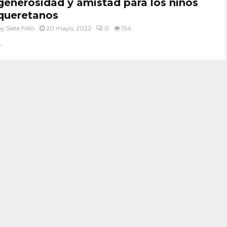
generosidad y amistad para los niños
queretanos
by
Siete Foto
20 mayo, 2022
0
134
.