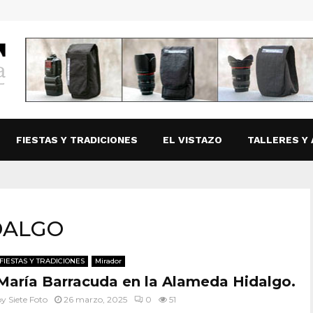
FIESTAS Y TRADICIONES
EL VISTAZO
TALLERES Y 
DALGO
FIESTAS Y TRADICIONES
Mirador
María Barracuda en la Alameda Hidalgo.
by
Siete Foto
26 marzo, 2025
0
51