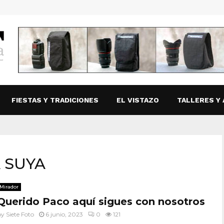
FIESTAS Y TRADICIONES
EL VISTAZO
TALLERES Y 
A SUYA
Mirador
Querido Paco aquí sigues con nosotros
by
Siete Foto
6 junio, 2023
0
121