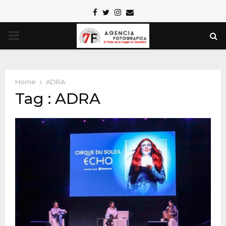
Facebook
Twitter
Instagram
Email
PRIMARY
MENU
Home
ADRA
Tag : ADRA