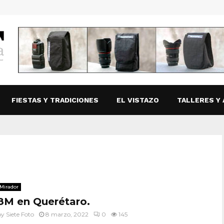
FIESTAS Y TRADICIONES
EL VISTAZO
TALLERES Y 
Mirador
8M en Querétaro.
by
Siete Foto
8 marzo, 2022
0
145